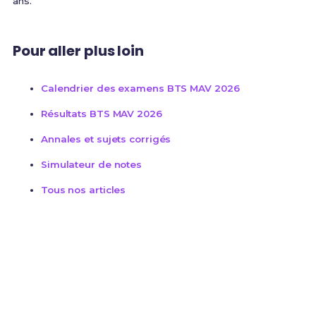
ans.
Pour aller plus loin
Calendrier des examens BTS MAV 2026
Résultats BTS MAV 2026
Annales et sujets corrigés
Simulateur de notes
Tous nos articles
Prêt(e) à réussir ton rattrapage ?
Révise efficacement avec nos
62 Fiches de
Révision
pour le BTS MAV et maximise tes chances
de réussite !