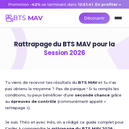
Promotion
-42%
se terminant dans
12:51:40
.
En profiter »
BTS
MAV
Découvrir
Rattrapage du BTS MAV pour la
Session 2026
Tu viens de recevoir tes résultats du
BTS MAV
et tu n'as
pas obtenu la moyenne ? Pas de panique ! Si tu remplis les
conditions, tu peux bénéficier d'une
seconde chance
grâce
au
épreuves de contrôle
(communément appelé «
rattrapage »).
Je suis Théo et avec Inès, on a rédigé ce guide complet pour
t'aider à comprendre le
rattrapage du BTS MAV 2026
: