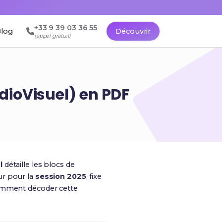
+33 9 39 03 36 55
log
Découvrir
(appel gratuit)
udioVisuel) en PDF
l
détaille les blocs de
ur pour la
session 2025
, fixe
comment décoder cette