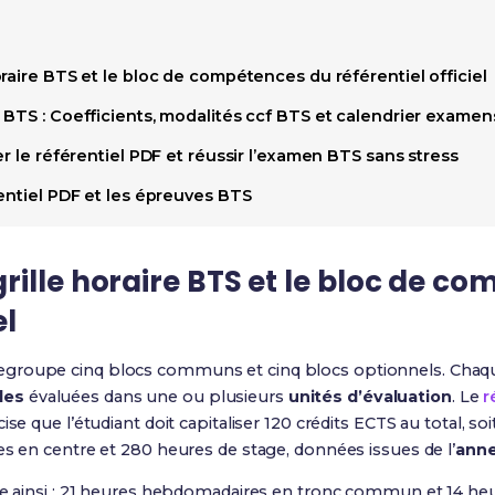
raire BTS et le bloc de compétences du référentiel officiel
 BTS : Coefficients, modalités ccf BTS et calendrier exame
er le référentiel PDF et réussir l’examen BTS sans stress
entiel PDF et les épreuves BTS
ille horaire BTS et le bloc de c
el
egroupe cinq blocs communs et cinq blocs optionnels. Chaqu
les
évaluées dans une ou plusieurs
unités d’évaluation
. Le
r
ise que l’étudiant doit capitaliser 120 crédits ECTS au total, so
es en centre et 280 heures de stage, données issues de l’
anne
e ainsi : 21 heures hebdomadaires en tronc commun et 14 heu