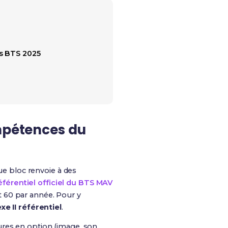
ns BTS 2025
ompétences du
e bloc renvoie à des
éférentiel officiel du BTS MAV
it 60 par année. Pour y
xe II référentiel
.
res en option (image, son,