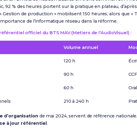
ic, 92 % des heures portent sur la pratique en plateau, d’après
Gestion de production » mobilisent 150 heures, alors que « T
importance de l’informatique réseau dans la réforme.
référentiel officiel du BTS MAV (Metiers de l'AudioVisuel)
:
Volume annuel
Mod
120 h
Écri
90 h
CCF
60 h
Oral
nnels
210 à 240 h
Prat
e d’organisation
de mai 2024, servent de référence national
se à jour référentiel
.