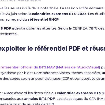
à elles seules 60 % de la note finale. La session écrite démarre
t le 20 juin selon la
calendrier examens BTS 2025
. Les étud
ans, au regard du
référentiel RNCP
.
TS PDF
aident à cibler les attentes. Selon le CERPEA, 78 % des 
écédentes.
xploiter le référentiel PDF et réu
e
référentiel officiel du BTS MAV (Metiers de l'AudioVisuel)
pu
e synthèse par bloc : Compétences visées, tâches associées,
u
uite des codes couleur pour distinguer CCF et ponctuel, tu ga
 : Place d’abord les dates clés du
calendrier examens BTS 
onsacrées aux
annales BTS PDF
. Les statistiques du CFA IN
nte le taux de réussite de 23 %.