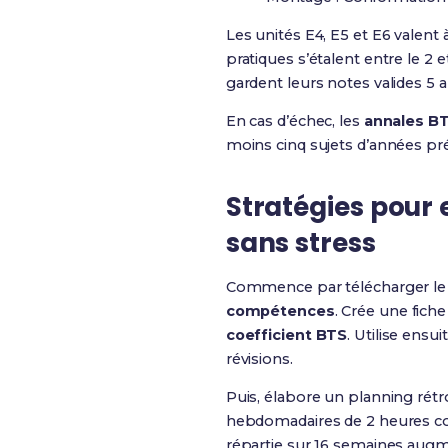
Les unités E4, E5 et E6 valent 
pratiques s’étalent entre le 2 e
gardent leurs notes valides 5 
En cas d’échec, les
annales B
moins cinq sujets d’années pr
Stratégies pour e
sans stress
Commence par télécharger l
compétences
. Crée une fich
coefficient BTS
. Utilise ens
révisions.
Puis, élabore un planning rétro
hebdomadaires de 2 heures c
répartie sur 16 semaines augme