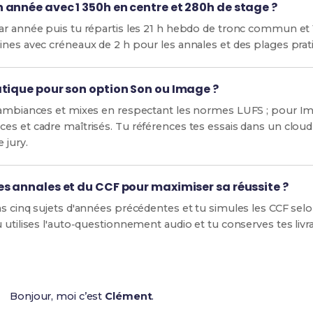
année avec 1 350h en centre et 280h de stage ?
ar année puis tu répartis les 21 h hebdo de tronc commun et
ines avec créneaux de 2 h pour les annales et des plages prat
atique pour son option Son ou Image ?
 ambiances et mixes en respectant les normes LUFS ; pour Ima
es et cadre maîtrisés. Tu références tes essais dans un clou
 jury.
s annales et du CCF pour maximiser sa réussite ?
ns cinq sujets d'années précédentes et tu simules les CCF sel
 utilises l'auto‑questionnement audio et tu conserves tes livra
Bonjour, moi c’est
Clément
.