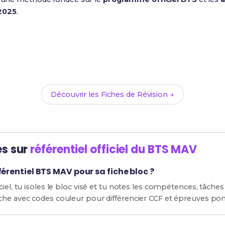
2025
.
Prêt(e) à réussir ton examen ?
vec nos
62 Fiches de Révision
pour le BTS MAV et maximise te
Découvrir les Fiches de Révision →
es sur
référentiel officiel du BTS MAV
férentiel BTS MAV pour sa fiche bloc ?
iel, tu isoles le bloc visé et tu notes les compétences, tâches 
che avec codes couleur pour différencier CCF et épreuves pon