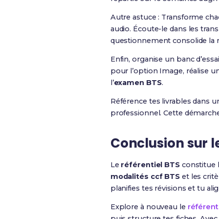
Autre astuce : Transforme cha
audio. Écoute-le dans les tran
questionnement consolide la 
Enfin, organise un banc d’ess
pour l’option Image, réalise un
l’
examen BTS
.
Référence tes livrables dans u
professionnel. Cette démarche
Conclusion sur l
Le
référentiel BTS
constitue l
modalités ccf BTS
et les critè
planifies tes révisions et tu ali
Explore à nouveau le
référent
puis structure tes fiches. Av