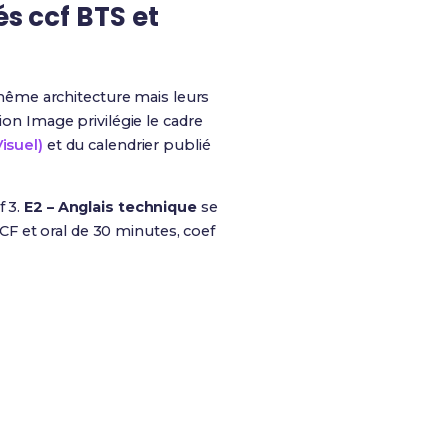
és ccf BTS et
même architecture mais leurs
ion Image privilégie le cadre
isuel)
et du calendrier publié
f 3.
E2 – Anglais technique
se
F et oral de 30 minutes, coef