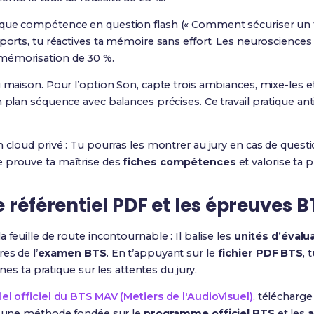
que compétence en question flash (« Comment sécuriser un flu
sports, tu réactives ta mémoire sans effort. Les neuroscience
mémorisation de 30 %.
ai maison. Pour l’option Son, capte trois ambiances, mixe-les
 plan séquence avec balances précises. Ce travail pratique anti
n cloud privé : Tu pourras les montrer au jury en cas de questi
 prouve ta maîtrise des
fiches compétences
et valorise ta 
e référentiel PDF et les épreuves B
a feuille de route incontournable : Il balise les
unités d’évalu
res de l’
examen BTS
. En t’appuyant sur le
fichier PDF BTS
, 
gnes ta pratique sur les attentes du jury.
iel officiel du BTS MAV (Metiers de l'AudioVisuel)
, télécharg
ec une méthode fondée sur le
programme officiel BTS
et les
a