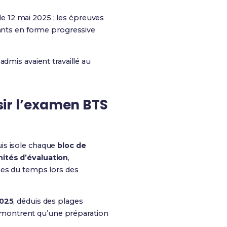
 le 12 mai 2025 ; les épreuves
iants en forme progressive
admis avaient travaillé au
ssir l’examen BTS
is isole chaque
bloc de
nités d’évaluation
,
gnes du temps lors des
2025
, déduis des plages
A montrent qu’une préparation