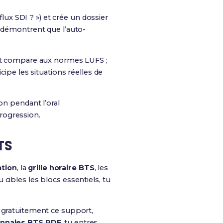
x SDI ? ») et crée un dossier
s démontrent que l’auto-
 et compare aux normes LUFS ;
cipe les situations réelles de
on pendant l’oral
progression.
TS
ation
, la
grille horaire BTS
, les
tu cibles les blocs essentiels, tu
e gratuitement ce support,
nnales BTS PDF
, tu entres