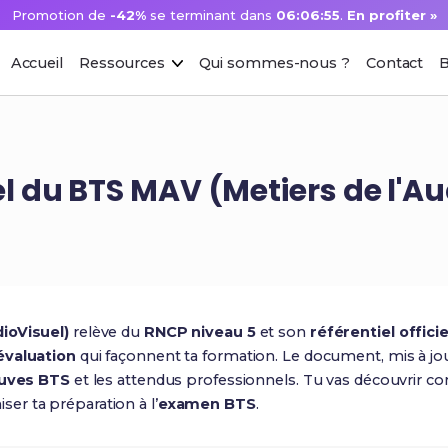
Promotion de
-42%
se terminant dans
06:06:54
.
En profiter »
Accueil
Ressources
Qui sommes-nous ?
Contact
B
iel du BTS MAV (Metiers de l'A
ioVisuel)
relève du
RNCP niveau 5
et son
référentiel officie
évaluation
qui façonnent ta formation. Le document, mis à jo
uves BTS
et les attendus professionnels. Tu vas découvrir 
ser ta préparation à l’
examen BTS
.