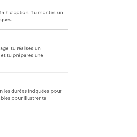
 14 h d'option. Tu montes un
iques.
ge, tu réalises un
d et tu prépares une
on les durées indiquées pour
bles pour illustrer ta