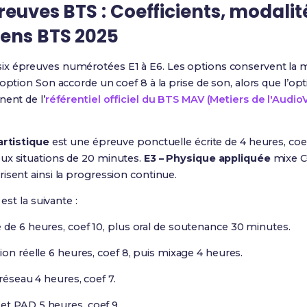
reuves BTS : Coefficients, modalit
ens BTS 2025
 six épreuves numérotées E1 à E6. Les options conservent la 
’option Son accorde un coef 8 à la prise de son, alors que l’opt
nent de l’
référentiel officiel du BTS MAV (Metiers de l'AudioV
artistique
est une épreuve ponctuelle écrite de 4 heures, coe
ux situations de 20 minutes.
E3 – Physique appliquée
mixe CC
risent ainsi la progression continue.
est la suivante :
 de 6 heures, coef 10, plus oral de soutenance 30 minutes.
ion réelle 6 heures, coef 8, puis mixage 4 heures.
 réseau 4 heures, coef 7.
et PAD 5 heures, coef 9.