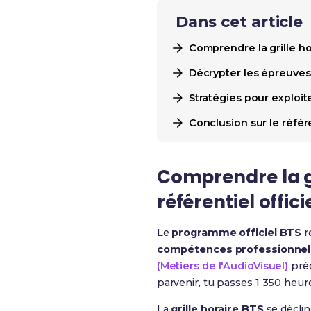
Dans cet article
Comprendre la grille ho
Décrypter les épreuves
Stratégies pour exploit
Conclusion sur le référ
Comprendre la gr
référentiel offici
Le
programme officiel BTS
r
compétences professionnel
(Metiers de l'AudioVisuel)
préc
parvenir, tu passes 1 350 heur
La
grille horaire BTS
se déclin