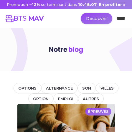
Promotion
-42%
se terminant dans
10:48:07
.
En profiter »
BTS
MAV
Découvrir
Notre
blog
OPTIONS
ALTERNANCE
SON
VILLES
OPTION
EMPLOI
AUTRES
ÉPREUVES